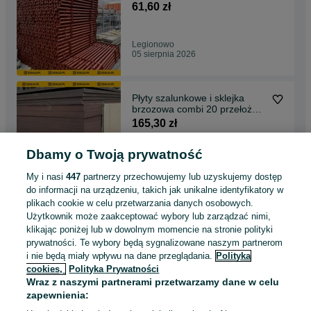
61,60 zł
Legionowo
05 sierpnia 2026
Płyty szalunkowe i sklejka
brzozowa combi 20 przełożeń
2,5x1,25m
165,30 zł
Dbamy o Twoją prywatność
Wrocław, Śródmieście
05 sierpnia 2026
My i nasi
447
partnerzy przechowujemy lub uzyskujemy dostęp
do informacji na urządzeniu, takich jak unikalne identyfikatory w
plikach cookie w celu przetwarzania danych osobowych.
Płyty i arkusze sklejki
Użytkownik może zaakceptować wybory lub zarządzać nimi,
budowlanej brzozowa combi
klikając poniżej lub w dowolnym momencie na stronie polityki
2,5x1,25m
165,30 zł
prywatności. Te wybory będą sygnalizowane naszym partnerom
i nie będą miały wpływu na dane przeglądania.
Polityka
cookies,
Polityka Prywatności
Gdańsk, Osowa
Wraz z naszymi partnerami przetwarzamy dane w celu
05 sierpnia 2026
zapewnienia: