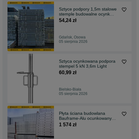
Sztyce podpory 1,5m stalowe
stemple budowalne ocynk
15kN ECOPROP
54,24 zł
Gdańsk, Osowa
05 sierpnia 2026
Sztyca ocynkowana podpora
stempel 5 kN 3,6m Light
60,99 zł
Bielsko-Biała
05 sierpnia 2026
Płyta ściana budowlana
Bauframe-Alu ocunkowany
profil sklejka brzozowa
1 574 zł