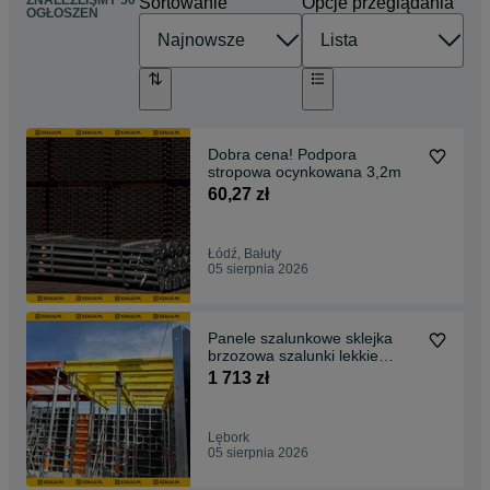
ZNALEŹLIŚMY 50
Sortowanie
Opcje przeglądania
OGŁOSZEŃ
Dobra cena! Podpora
stropowa ocynkowana 3,2m
60,27 zł
Łódź, Bałuty
05 sierpnia 2026
Panele szalunkowe sklejka
brzozowa szalunki lekkie
Bauframe-Alu 90x300
1 713 zł
Lębork
05 sierpnia 2026