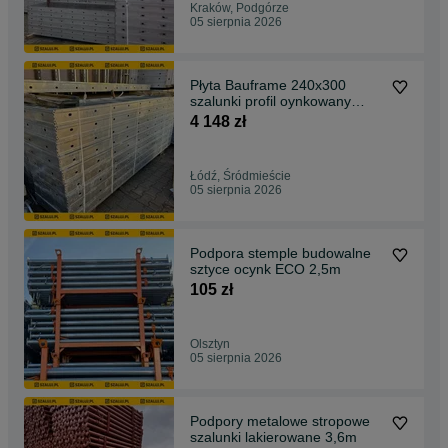
Kraków, Podgórze
05 sierpnia 2026
Płyta Bauframe 240x300
szalunki profil oynkowany
stalowy 60kN
4 148 zł
Łódź, Śródmieście
05 sierpnia 2026
Podpora stemple budowalne
sztyce ocynk ECO 2,5m
105 zł
Olsztyn
05 sierpnia 2026
Podpory metalowe stropowe
szalunki lakierowane 3,6m